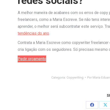
redes sociais?
A melhor maneira de acabares com os erros de copy p
freelancers, como a Maria Escreve. Se não tens inte
aprender, o melhor será subcontratar este serviço. 
tendências do ano
.
Contrata a Maria Escreve como copywriter freelancer e
cria ligação com os seguidores. Só precisas mesmo 
Pedir orçamento
Categoria:
Copywriting
Por
Maria Eduar
Sh
Share
Sh