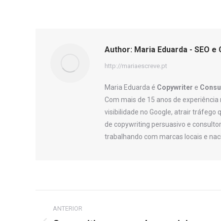
on
on
Facebook
X
Author:
Maria Eduarda - SEO e
http://mariaescreve.pt
Maria Eduarda é
Copywriter
e
Consu
Com mais de 15 anos de experiência 
visibilidade no Google, atrair tráfego
de copywriting persuasivo e consultor
trabalhando com marcas locais e nac
Post
ANTERIOR