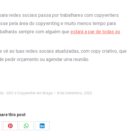
ara redes sociais passa por trabalhares com copywriters
resse pela área do copywriting e muito menos tempo para
Trabalharás sempre com alguém que
estará a par de todas as
 vê as tuas redes sociais atualizadas, com copy criativo, que
de pedir orçamento ou agendar uma reunião.
da - SEO e Copywriter em Braga
8 de Setembro, 2022
are this post
are
Share
Share
Share