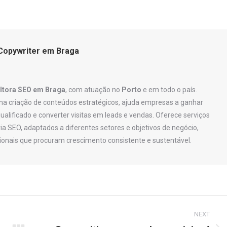
on
on
on
Pinterest
WhatsApp
LinkedIn
 Copywriter em Braga
ltora SEO em Braga
, com atuação no
Porto
e em todo o país.
na criação de conteúdos estratégicos, ajuda empresas a ganhar
 qualificado e converter visitas em leads e vendas. Oferece serviços
ia SEO, adaptados a diferentes setores e objetivos de negócio,
ionais que procuram crescimento consistente e sustentável.
NEXT