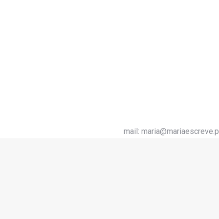
Copywriter B2B: como vender para empresa
mail:
maria@mariaescreve.