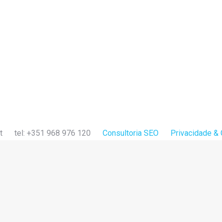
s com as palavras certas
pt
tel:
+351 968 976 120
Consultoria SEO
Privacidade &