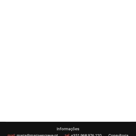
Marketing para construtoras: como
potenciar o negócio e gerar mais clientes
Copywriting
,
SEO
Por
Maria Eduarda - SEO e Copywriter em Braga
28 de Janeiro, 2025
Conhece os pilares essenciais de uma estratégia de
marketing para construtoras em Portugal.
Informações
mail:
maria@mariaescreve.pt
tel:
+351 968 976 120
Consultoria