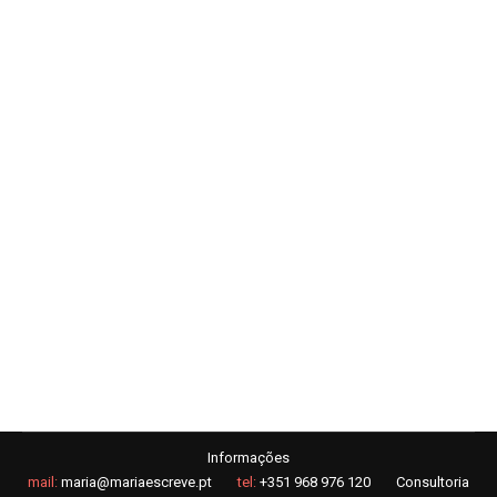
Copywriter Coimbra: trabalhar com
copywriter que gera resultados
Copywriting
Por
Maria Eduarda - SEO e Copywriter em Braga
24 de Janeiro, 2023
Um copywriter freelancer em Coimbra ajuda um negócio
na estratégia de marketing digital. Descobre os motivos
para começares a trabalhar com este profissional em
Coimbra.
Informações
mail:
maria@mariaescreve.pt
tel:
+351 968 976 120
Consultoria